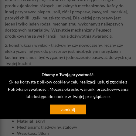
produkuje siedem różnych, unikalnych mechanizmów, każdy do
innej przyprawy: pieprzu, soli, ziół i przypraw, kawy, soli morskiej,
papryki chilli i gałki muszkatołowej. Dla każdej przyprawy jest
jeden i tylko jeden rodzaj mechanizmu, wykonany z najlepszych
dostępnych materiałów. Wszystkie mechanizmy Peugeot
produkowane są we Francji i mają dożywotnią gwarancję.
2. konstrukcja i wygląd - tradycyjny czy nowoczesny, ręczny czy
elektryczny; młynek do przypraw jest niezbędnym narzędziem
kuchennym, musi być wygodny i jednocześnie pasować do wystroju
Twojej kuchni
3. łatwość użytkowania - dobry młynek powinien mieć łatwą
Dbamy o Twoją prywatność.
regulację, napełnianie i wygodnie leżeć w dłoni
Sklep korzysta z plików cookie w celu realizacji usługi zgodnie z
Historia marki Peugeot rozpoczęła się w XIX wieku. Jest
Polityką prywatności
. Możesz określić warunki przechowywania
synonimem znakomitych produktów we francuskiej kuchni. Poza
lub dostępu do cookie w Twojej przeglądarce.
szeroką ofertą profesjonalnych młynków do mielenia, w ostatnim
okresie rozwija także innowacyjne i wysokiej jakości produkty
zamknij
winiarskie, barmańskie i sommelierskie.
Materiał: akryl
Mechanizm: tradycyjny, stalowy
Wysokość: 38cm