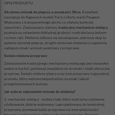
OPIS PRODUKTU
Akrylowy młynek do pieprzu o wysokości 38cm.
Kształtem
nawiązuje do flagowych modeli Paris z oferty marki Peugeot.
Wykonany z transparentnego akrylu co ułatwia kontrolę
zawartości. Zastosowany stalowy,
tradycyjny mechanizm mielący
,
pozwala na ustawienie dokładnej grubości rozdrabniania jednym
ruchem ręki. Mielenie odbywa się dwuetapowo, pierwszy etap to
pękanie ziarenek pieprzu, drugim właściwe mielenie co zapewnia
najlepszy smak i aromat uwalniany z przyprawy.
Świeżo mielone przyprawy
Zastosowanie tradycyjnego mechanizmu mielącego jest niezwykle
ważne w kuchni, ponieważ uwydatnia on aromaty i olejki eteryczne
przypraw. Świeżo mielony pieprz oraz inne przyprawy mają więcej
aromatu, który wpływa bezpośrednio na smak i jakość
przygotowywanych potraw.
Jak wybrać odpowiedni młynek do mielenia?
1. mechanizm mielący - wybierz taki, który wytrzyma codzienne
użytkowanie, dobrze wykonany i zaprojektowany do konkretnej
przyprawy, ponieważ każda przyprawa ma inne właściwości
fizyczne i wykorzystuje różne cechy konstrukcyjne. Peugeot