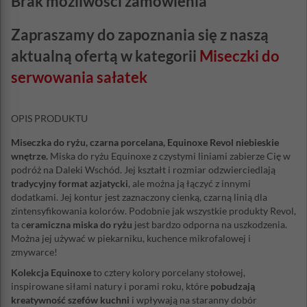
Brak możliwości zamówienia
Zapraszamy do zapoznania się z naszą
aktualną ofertą w kategorii
Miseczki do
serwowania sałatek
OPIS PRODUKTU
Miseczka do ryżu, czarna porcelana, Equinoxe Revol niebieskie
wnętrze.
Miska do ryżu Equinoxe z czystymi liniami zabierze Cię w
podróż na Daleki Wschód. Jej kształt i rozmiar odzwierciedlają
tradycyjny format azjatycki
, ale można ją łączyć z innymi
dodatkami. Jej kontur jest zaznaczony cienką, czarną linią dla
zintensyfikowania kolorów. Podobnie jak wszystkie produkty Revol,
ta c
eramiczna miska do ryżu
jest bardzo odporna na uszkodzenia.
Można jej używać w piekarniku, kuchence mikrofalowej i
zmywarce!
Kolekcja Equinoxe
to cztery kolory porcelany stołowej,
inspirowane siłami natury i porami roku, które
pobudzają
kreatywność szefów kuchni
i wpływają na staranny dobór