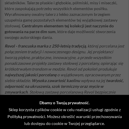
składników. Talerze płaskie i głębokie, półmiski, misy i miseczki,
które zaspokajają potrzeby wszystkich elementów posiłku.
Wyrafinowany owalny talerz z lekko zaznaczonym brzegiem
uzupełnia gamę pozostałych elementów tej wyjątkowej zastawy
stołowej.
Centralnym elementem tej kolekcji jest naczynie do
gotowania na parze dim sum
, które daje możliwość stworzenia
swojego autorskiego dania.
Revol - francuska marka z 250-letnią tradycją
, której porcelana jest
połączeniem tradycji i nowoczesnego designu. Jej projektanci
tworzą piękne, praktyczne, innowacyjne, a przede wszystkim
ponadczasowe projekty zastawy stołowej z porcelany, opierając się
krótkotrwałym trendom w modzie. Revol od pokoleń produkuje
najwyższej jakości porcelanę
o wyjątkowym, opracowanym przez
siebie składzie.
Wysoka zawartość kaolinu
wpływa na jej
twardość,
odporność na ukruszenia, szok termiczny oraz mycie w
zmywarkach
. Stołową zastawę porcelanową Revol bezpiecznie
można używać do gotowania, pieczenia, a nawet zamrażania -
Dbamy o Twoją prywatność.
wytrzymuje temperaturę od -40°C do + 300°C
. Wiele etapów
produkcji jest wykonywanych ręcznie co dowodzi, że tego
Sklep korzysta z plików cookie w celu realizacji usługi zgodnie z
francuskiego producenta wyróżnia prawdziwe zamiłowanie do
Polityką prywatności
. Możesz określić warunki przechowywania
rzemiosła.
lub dostępu do cookie w Twojej przeglądarce.