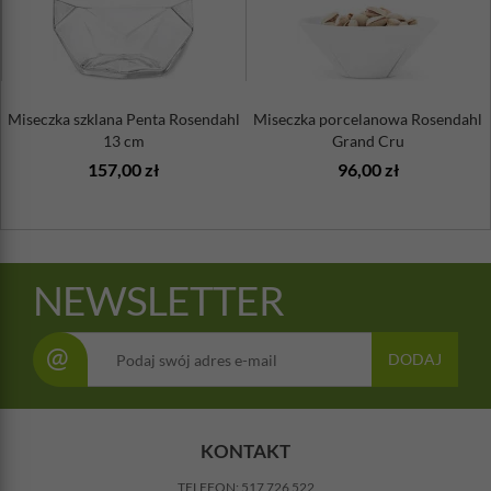
Miseczka szklana Penta Rosendahl
Miseczka porcelanowa Rosendahl
13 cm
Grand Cru
157,00 zł
96,00 zł
NEWSLETTER
@
DODAJ
KONTAKT
TELEFON:
517 726 522