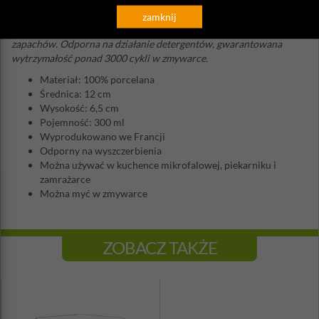
Porcelana Revol jest w 100% bezpieczna w kontakcie z żywnością
.
Dzięki niskiej porowatości (0,05%), jej powierzchnia jest
zamknij
higieniczna - nie przyjmuje zanieczyszczeń i nie pochłania
zapachów. Odporna na działanie detergentów, gwarantowana
wytrzymałość ponad 3000 cykli w zmywarce.
Materiał: 100% porcelana
Średnica: 12 cm
Wysokość: 6,5 cm
Pojemność: 300 ml
Wyprodukowano we Francji
Odporny na wyszczerbienia
Można używać w kuchence mikrofalowej, piekarniku i
zamrażarce
Można myć w zmywarce
ZOBACZ TAKŻE