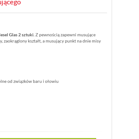
ującego
sel Glas 2 sztuki
. Z pewnością zapewni musujące
y, zaokrąglony kształt, a musujący punkt na dnie misy
olne od związków baru i ołowiu