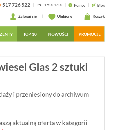
517 726 522
|
|
|
Pomoc
Blog
PN.-PT. 9:00-17:00
Zaloguj się
|
Ulubione
|
Koszyk
ZENTY
TOP 10
NOWOŚCI
PROMOCJE
esel Glas 2 sztuki
daży i przeniesiony do archiwum
szą aktualną ofertą w kategorii