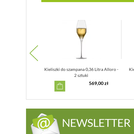
pana Rosendahl Grand
Kieliszki do szampana 0,36 Litra Alloro -
Ki
 sztuki
2 sztuki
112,00 zł
569,00 zł
NEWSLETTER