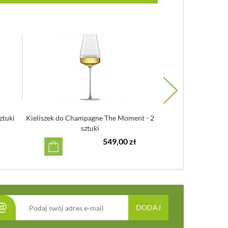
ztuki
Kieliszek do Champagne The Moment - 2
Kieliszek Light & Fr
sztuki
Senses 3
549,00 zł
@
DODAJ