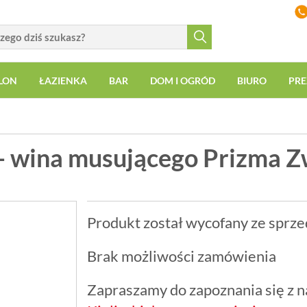
LON
ŁAZIENKA
BAR
DOM I OGRÓD
BIURO
PRE
 wina musującego Prizma Zwi
Produkt został wycofany ze sprze
Brak możliwości zamówienia
Zapraszamy do zapoznania się z na