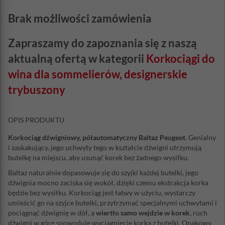
Brak możliwości zamówienia
Zapraszamy do zapoznania się z naszą
aktualną ofertą w kategorii
Korkociągi do
wina dla sommelierów, designerskie
trybuszony
OPIS PRODUKTU
Korkociąg dźwigniowy, półautomatyczny Baltaz Peugeot
. Genialny
i zaskakujący, jego uchwyty tego w kształcie dźwigni utrzymują
butelkę na miejscu, aby usunąć korek bez żadnego wysiłku.
Baltaz naturalnie dopasowuje się do szyjki każdej butelki, jego
dźwignia mocno zaciska się wokół, dzięki czemu ekstrakcja korka
będzie bez wysiłku. Korkociąg jest łatwy w użyciu, wystarczy
umieścić go na szyjce butelki, przytrzymać specjalnymi uchwytami i
pociągnąć dźwignię w dół, a
wiertło samo wejdzie w korek
, ruch
dźwigni w górę spowoduje wyciągnięcie korka z butelki. Opakowy