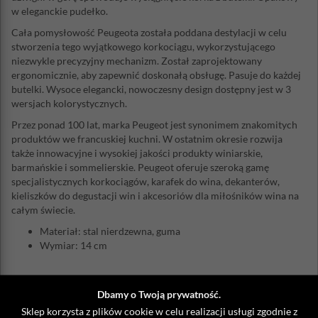
w eleganckie pudełko.
Cała pomysłowość Peugeota została poddana destylacji w celu
stworzenia tego wyjątkowego korkociągu, wykorzystującego
niezwykle precyzyjny mechanizm. Został zaprojektowany
ergonomicznie, aby zapewnić doskonałą obsługę. Pasuje do każdej
butelki. Wysoce elegancki, nowoczesny design dostępny jest w 3
wersjach kolorystycznych.
Przez ponad 100 lat, marka Peugeot jest synonimem znakomitych
produktów we francuskiej kuchni. W ostatnim okresie rozwija
także innowacyjne i wysokiej jakości produkty winiarskie,
barmańskie i sommelierskie. Peugeot oferuje szeroką gamę
specjalistycznych korkociągów, karafek do wina, dekanterów,
kieliszków do degustacji win i akcesoriów dla miłośników wina na
całym świecie.
Materiał: stal nierdzewna, guma
Wymiar: 14 cm
Dbamy o Twoją prywatność.
ZOBACZ TAKŻE
Sklep korzysta z plików cookie w celu realizacji usługi zgodnie z