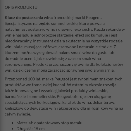
OPIS PRODUKTU
Klucz do postarzania wina
francuskiej marki Peugeot.
Specjalistyczne narzędzie sommelierskie, które pozwala
natychmiast postarzyć wino i ujawnić jego cechy. Każda sekunda w
winie naśladuje jednoroczne starzenie, efekt się kumuluje i jest
nieodwracalny. Instrument działa skutecznie na wszystkie rodzaje
win: białe, musujące, różowe, czerwone i naturalnie słodkie. Z
kluczem można wyregulować balans smaki wina do gustu lub
dokładnie ocenić jak rozwinie się z czasem smak wina
sezonowanego. Produkt przeznaczony głównie dla kolekcjonerów
win, dzięki czemu mogą zarządzać sprawniej swoją winiarnią.
Przez ponad 100 lat, marka Peugeot jest synonimem znakomitych
produktów we francuskiej kuchni. W ostatnim okresie rozwija
także innowacyjne i wysokiej jakości produkty winiarskie,
barmańskie i sommelierskie. Peugeot oferuje szeroką gamę
specjalistycznych korkociągów, karafek do wina, dekanterów,
kieliszków do degustacji win i akcesoriów dla miłośników wina na
całym świecie.
Materiał: opatentowany stop metalu
Długość: 15 cm