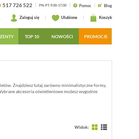
517 726 522
|
|
|
Pomoc
Blog
PN.-PT. 9:00-17:00
Zaloguj się
|
Ulubione
|
Koszyk
ZENTY
TOP 10
NOWOŚCI
PROMOCJE
etów. Znajdziesz tutaj zarówno minimalistyczne formy,
 Wybrane akcesoria oświetleniowe możesz wygodnie
Widok: