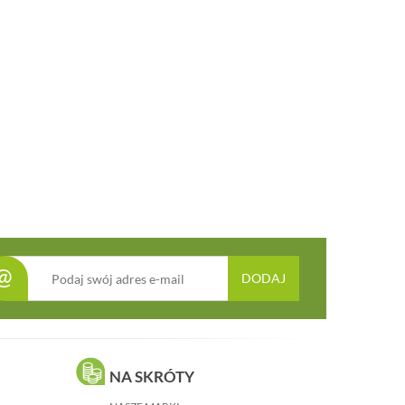
@
DODAJ
NA SKRÓTY