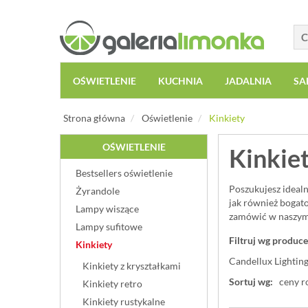
OŚWIETLENIE
KUCHNIA
JADALNIA
SA
Strona główna
Oświetlenie
Kinkiety
OŚWIETLENIE
Kinkie
Bestsellers oświetlenie
Poszukujesz ideal
Żyrandole
jak również bogat
Lampy wiszące
zamówić w naszym 
Lampy sufitowe
Filtruj wg produce
Kinkiety
Candellux Lighting
Kinkiety z kryształkami
Sortuj wg:
ceny r
Kinkiety retro
Kinkiety rustykalne