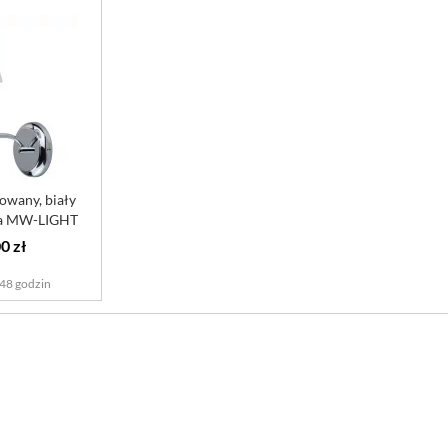
owany, biały
ina MW-LIGHT
ance
0 zł
48 godzin