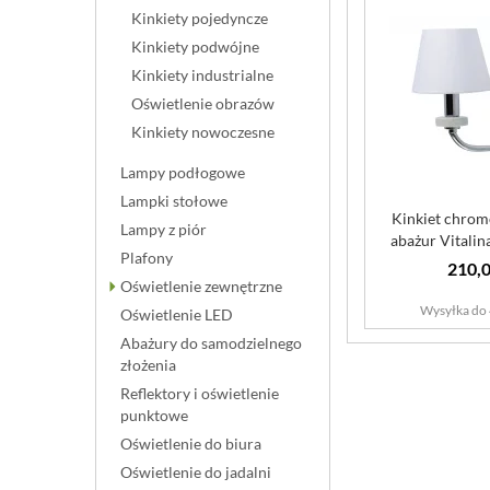
Kinkiety pojedyncze
Kinkiety podwójne
Kinkiety industrialne
Oświetlenie obrazów
Kinkiety nowoczesne
Lampy podłogowe
Lampki stołowe
Kinkiet chrom
Lampy z piór
abażur Vital
Plafony
Eleg
210,0
Oświetlenie zewnętrzne
Wysyłka do 
Oświetlenie LED
Abażury do samodzielnego
złożenia
Reflektory i oświetlenie
punktowe
Oświetlenie do biura
Oświetlenie do jadalni