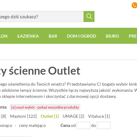
LON
ŁAZIENKA
BAR
DOM I OGRÓD
BIURO
PRE
ty ścienne Outlet
nego oświetlenia do Twoich wnętrz? Przedstawiamy Ci bogaty wybór kinki
o zdobione lampy ścienne. Wszystkie łączy najwyższa jakość wykonania.
sklepie internetowym i skorzystać z darmowej opcji dostawy.
nta:
[x] usuń wybór
- pokaż wszystkie produkty
 [8]
Maytoni [122]
Outlet [1]
UMAGE [2]
Vitaluce [1]
osnąco
·
ceny malejąco
Cena
od
do