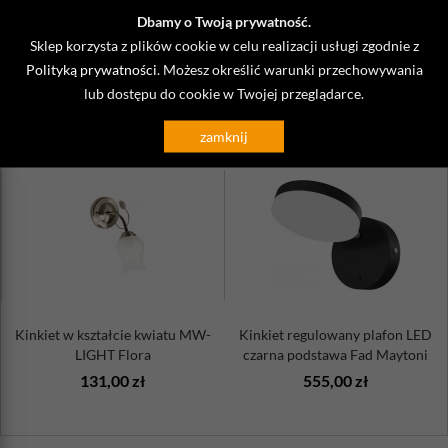
Żarówka w zestawie: nie
Dbamy o Twoją prywatność.
Sklep korzysta z plików cookie w celu realizacji usługi zgodnie z
Uwaga:
produkt może wymagać samodzielnego złożenia.
Polityką prywatności
. Możesz określić warunki przechowywania
lub dostępu do cookie w Twojej przeglądarce.
ZOBACZ TAKŻE
zamknij
Kinkiet w kształcie kwiatu MW-
Kinkiet regulowany plafon LED
LIGHT Flora
czarna podstawa Fad Maytoni
131,00 zł
555,00 zł