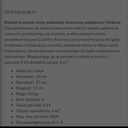
OPIS PRODUKTU
Kinkiet brązowo-złoty, podwójny, klasyczny, pojedynczy Vitaluce.
Zaprojektowany do umieszczenia w korytarzu, salonie, gabinecie,
kawiarni, przedpokoju czy sypialni, preferowanym stylem
projektowania jest Country. Ramiona zamocowane są na okrągłej
podstawie. Ozdabiają je szerokie, metalowe taśmy w takiej samej
kolorystyce, zakończone jest mocowaniem żarówki z estetycznym
talerzykiem. Wyposażając go w żarówki o kształcie świecy z
2
gwintem E14 oświetlisz obszar 6 m
.
Materiał: metal
Wysokość: 33 cm
Szerokość: 27 cm
Długość: 17 cm
Waga: 0,6 kg
Ilość żarówek: 2
Gwint żarówki: E14
2
Obszar oświetlenia: 6 m
Max. moc żarówki: 40W
Klasa energetyczna: A++-E
Stopień ochrony IP: 20