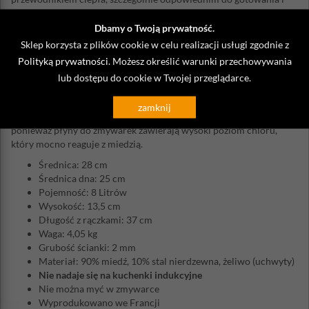
redukcji w stylu francuskim. Jednak miedź nie powinna mieć
bezpośredniego kontaktu z większością produktów spożywczych: w
Dbamy o Twoją prywatność.
związku z tym jest stosowana w połączeniu z innymi metalami we
Sklep korzysta z plików cookie w celu realizacji usługi zgodnie z
wnętrzu naczyń.
Polityką prywatności
. Możesz określić warunki przechowywania
Do czyszczenia miedzi używaj specjalnej, łatwej w użyciu pasty,
lub dostępu do cookie w Twojej przeglądarce.
najlepiej po każdym użyciu. W przypadku wewnętrznych
powierzchni ze stali nierdzewnej lub ocynkowanych myć w zwykły
zamknij
sposób - ręcznie. Czyszczenie w zmywarce nie jest zalecane,
ponieważ płyny do zmywarek zawierają wysoki poziom chloru,
który mocno reaguje z miedzią.
Średnica: 28 cm
Średnica dna: 25 cm
Pojemność: 8 Litrów
Wysokość: 13,5 cm
Długość z rączkami: 37 cm
Waga: 4,05 kg
Grubość ścianki: 2 mm
Materiał: 90% miedź, 10% stal nierdzewna, żeliwo (uchwyty)
Nie nadaje się na kuchenki indukcyjne
Nie można myć w zmywarce
Wyprodukowano we Francji