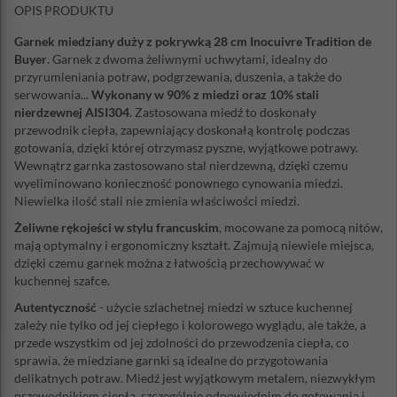
OPIS PRODUKTU
Garnek miedziany duży z pokrywką 28 cm Inocuivre Tradition de
Buyer
. Garnek z dwoma żeliwnymi uchwytami, idealny do
przyrumieniania potraw, podgrzewania, duszenia, a także do
serwowania...
Wykonany w 90% z miedzi oraz 10% stali
nierdzewnej AISI304
. Zastosowana miedź to doskonały
przewodnik ciepła, zapewniający doskonałą kontrolę podczas
gotowania, dzięki której otrzymasz pyszne, wyjątkowe potrawy.
Wewnątrz garnka zastosowano stal nierdzewną, dzięki czemu
wyeliminowano konieczność ponownego cynowania miedzi.
Niewielka ilość stali nie zmienia właściwości miedzi.
Żeliwne rękojeści w stylu francuskim
, mocowane za pomocą nitów,
mają optymalny i ergonomiczny kształt. Zajmują niewiele miejsca,
dzięki czemu garnek można z łatwością przechowywać w
kuchennej szafce.
Autentyczność
- użycie szlachetnej miedzi w sztuce kuchennej
zależy nie tylko od jej ciepłego i kolorowego wyglądu, ale także, a
przede wszystkim od jej zdolności do przewodzenia ciepła, co
sprawia, że miedziane garnki są idealne do przygotowania
delikatnych potraw. Miedź jest wyjątkowym metalem, niezwykłym
przewodnikiem ciepła, szczególnie odpowiednim do gotowania i