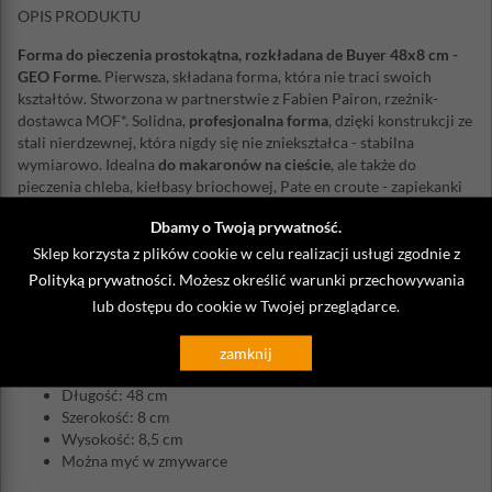
OPIS PRODUKTU
Forma do pieczenia prostokątna, rozkładana de Buyer 48x8 cm -
GEO Forme.
Pierwsza, składana forma, która nie traci swoich
kształtów. Stworzona w partnerstwie z Fabien Pairon, rzeźnik-
dostawca MOF*. Solidna,
profesjonalna forma
, dzięki konstrukcji ze
stali nierdzewnej, która nigdy się nie zniekształca - stabilna
wymiarowo. Idealna
do makaronów na cieście
, ale także do
pieczenia chleba, kiełbasy briochowej, Pate en croute - zapiekanki
mięsnej, pierników, ciast pikantnych lub słodkich. Może być
Dbamy o Twoją prywatność.
używana z papierem do pieczenia w piekarniku.
Sklep korzysta z plików cookie w celu realizacji usługi zgodnie z
Składa się z podstawy i czterech ścian bocznych. Dzięki zawiasom,
Polityką prywatności
. Możesz określić warunki przechowywania
możemy rozłożyć formę na „płasko” i idealnie dopasować jej
lub dostępu do cookie w Twojej przeglądarce.
wymiar do rozmiaru nadzienia.
*najlepszy francuski rzemieślnik w swojej dziedzinie.
zamknij
Materiał: stal nierdzewna
Długość: 48 cm
Szerokość: 8 cm
Wysokość: 8,5 cm
Można myć w zmywarce