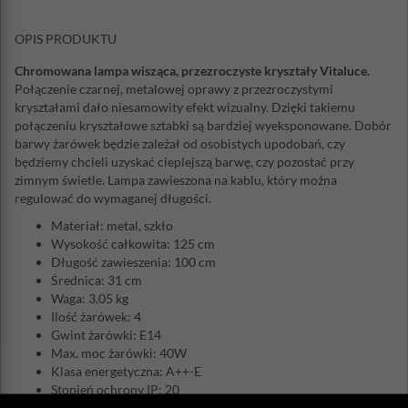
OPIS PRODUKTU
Chromowana lampa wisząca, przezroczyste kryształy Vitaluce.
Połączenie czarnej, metalowej oprawy z przezroczystymi
kryształami dało niesamowity efekt wizualny. Dzięki takiemu
połączeniu kryształowe sztabki są bardziej wyeksponowane. Dobór
barwy żarówek będzie zależał od osobistych upodobań, czy
będziemy chcieli uzyskać cieplejszą barwę, czy pozostać przy
zimnym świetle. Lampa zawieszona na kablu, który można
regulować do wymaganej długości.
Materiał: metal, szkło
Wysokość całkowita: 125 cm
Długość zawieszenia: 100 cm
Średnica: 31 cm
Waga: 3,05 kg
Ilość żarówek: 4
Gwint żarówki: E14
Max. moc żarówki: 40W
Klasa energetyczna: A++-E
Stopień ochrony IP: 20
Żarówka w zestawie: nie