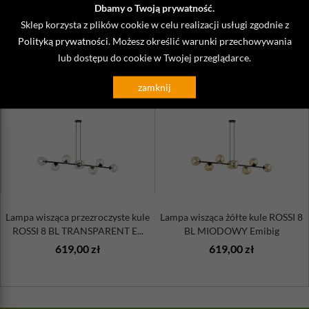
Dbamy o Twoją prywatność.
Uwaga:
produkt może wymagać samodzielnego złożenia.
Sklep korzysta z plików cookie w celu realizacji usługi zgodnie z
Polityką prywatności
. Możesz określić warunki przechowywania
lub dostępu do cookie w Twojej przeglądarce.
ZOBACZ TAKŻE
zamknij
Lampa wisząca przezroczyste kule
Lampa wisząca żółte kule ROSSI 8
ROSSI 8 BL TRANSPARENT E...
BL MIODOWY Emibig
619,00 zł
619,00 zł