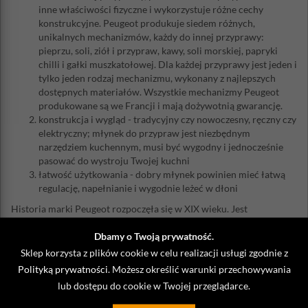
inne właściwości fizyczne i wykorzystuje różne cechy
konstrukcyjne. Peugeot produkuje siedem różnych,
unikalnych mechanizmów, każdy do innej przyprawy:
pieprzu, soli, ziół i przypraw, kawy, soli morskiej, papryki
chilli i gałki muszkatołowej. Dla każdej przyprawy jest jeden i
tylko jeden rodzaj mechanizmu, wykonany z najlepszych
dostępnych materiałów. Wszystkie mechanizmy Peugeot
produkowane są we Francji i mają dożywotnią gwarancję.
konstrukcja i wygląd - tradycyjny czy nowoczesny, ręczny czy
elektryczny; młynek do przypraw jest niezbędnym
narzędziem kuchennym, musi być wygodny i jednocześnie
pasować do wystroju Twojej kuchni
łatwość użytkowania - dobry młynek powinien mieć łatwą
regulację, napełnianie i wygodnie leżeć w dłoni
Historia marki Peugeot rozpoczęła się w XIX wieku. Jest
synonimem znakomitych produktów we francuskiej kuchni. Poza
Dbamy o Twoją prywatność.
szeroką ofertą profesjonalnych młynków do mielenia, w ostatnim
okresie rozwija także innowacyjne i wysokiej jakości produkty
Sklep korzysta z plików cookie w celu realizacji usługi zgodnie z
winiarskie, barmańskie i sommelierskie.
Polityką prywatności
. Możesz określić warunki przechowywania
Materiał: akryl, stal nierdzewna
lub dostępu do cookie w Twojej przeglądarce.
Mechanizm: tradycyjny, stalowy