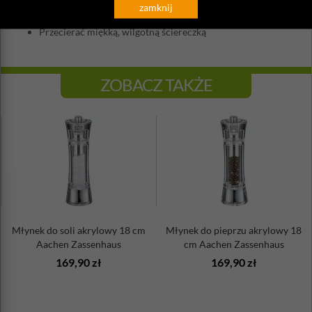
Wysokość: 14cm
zamknij
Nie można myć w zmywarce
Przecierać miękką, wilgotną ściereczką
ZOBACZ TAKŻE
Młynek do soli akrylowy 18 cm
Młynek do pieprzu akrylowy 18
Aachen Zassenhaus
cm Aachen Zassenhaus
169,90 zł
169,90 zł