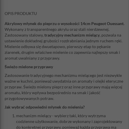
OPIS PRODUKTU
Akrylowy młynek do pieprzu o wysokości 14cm Peugeot Ouessant.
Wykonany z transparentnego akrylu oraz stali nierdzewnej.
Zastosowany stalowy,
tradycyjny mechanizm mielący
, pozwala na
ustawienie dokładnej grubości rozdrabniania jednym ruchem ręki.
Mielenie odbywa się dwuetapowo, pierwszy etap to pękanie
ziarenek, drugim właściwe mielenie co zapewnia najlepszy smak i
aromat uwalniany z przyprawy.
Świeżo mielone przyprawy
Zastosowanie tradycyjnego mechanizmu mielącego jest niezwykle
ważne w kuchni, ponieważ uwydatnia on aromaty i olejki eteryczne
przypraw. Świeżo mielony pieprz oraz inne przyprawy mają więcej
aromatu, który wpływa bezpośrednio na smak i jakość
przygotowywanych potraw.
Jak wybrać odpowiedni młynek do mielenia?
mechanizm mielący - wybierz taki, który wytrzyma
codzienne użytkowanie, dobrze wykonany i zaprojektowany
do konkretnej przyprawy, ponieważ każda przyprawa ma